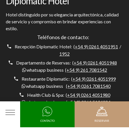
Diplomatic Hotel
Hotel distinguido por su elegancia arquitectónica, calidad
de servicio y compromiso en brindar experiencias con
estilo.
Teléfonos de contacto:
Recepción Diplomatic Hotel:
(+54 9) 0261 4051951
/
1952
Departamento de Reservas:
(+54 9) 0261 4051948
whatsapp business
(+54 9) 261 7081542
Restaurante Diplomatic:
(+54 9) 0261 4051999
whatsapp business
(+54 9) 0261 7081540
Health Club & Spa:
(+54 9) 0261 4051980
whatsapp business
(+54 9) 0261 5194284
Concierge:
(+54) 0261 4051954
whatsapp business
(+54 9) 261 5194284
MENÚ
CONTACTO
RESERVAR