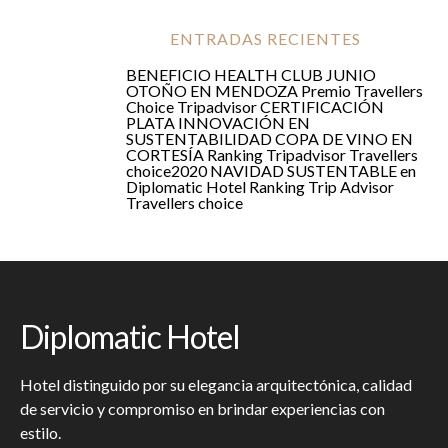
ENTRADAS RECIENTES
BENEFICIO HEALTH CLUB JUNIO
OTOÑO EN MENDOZA
Premio Travellers
Choice Tripadvisor
CERTIFICACIÓN
PLATA
INNOVACIÓN EN
SUSTENTABILIDAD
COPA DE VINO EN
CORTESÍA
Ranking Tripadvisor Travellers
choice2020
NAVIDAD SUSTENTABLE en
Diplomatic Hotel
Ranking Trip Advisor
Travellers choice
Diplomatic Hotel
Hotel distinguido por su elegancia arquitectónica, calidad
de servicio y compromiso en brindar experiencias con
estilo.