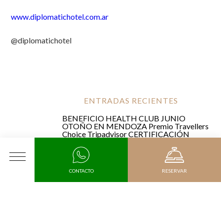
www.diplomatichotel.com.ar
@diplomatichotel
ENTRADAS RECIENTES
BENEFICIO HEALTH CLUB JUNIO
OTOÑO EN MENDOZA
Premio Travellers
Choice Tripadvisor
CERTIFICACIÓN
PLATA
INNOVACIÓN EN
SUSTENTABILIDAD
COPA DE VINO EN
CORTESÍA
Ranking Tripadvisor Travellers
choice2020
NAVIDAD SUSTENTABLE en
MENÚ
CONTACTO
RESERVAR
Diplomatic Hotel
Ranking Trip Advisor
Travellers choice
Llegada