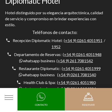
Diplomatic Hotel
Hotel distinguido por su elegancia arquitectónica, calidad
de servicio y compromiso en brindar experiencias con
estilo.
Teléfonos de contacto:
Recepción Diplomatic Hotel:
(+54 9) 0261 4051951
/
1952
Departamento de Reservas:
(+54 9) 0261 4051948
whatsapp business
(+54 9) 261 7081542
Restaurante Diplomatic:
(+54 9) 0261 4051999
whatsapp business
(+54 9) 0261 7081540
Health Club & Spa:
(+54 9) 0261 4051980
whatsapp business
(+54 9) 0261 5194284
Concierge:
(+54) 0261 4051954
whatsapp business
(+54 9) 261 5194284
MENÚ
CONTACTO
RESERVAR