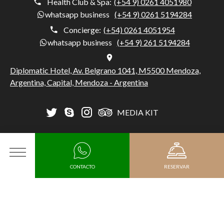
Health Club & Spa:
(+54 9) 0261 4051980
whatsapp business
(+54 9) 0261 5194284
Concierge:
(+54) 0261 4051954
whatsapp business
(+54 9) 261 5194284
Diplomatic Hotel, Av. Belgrano 1041, M5500 Mendoza,
Argentina, Capital, Mendoza - Argentina
MEDIA KIT
RRHH
SÚMATE COMO PROVEEDOR SUSTENTABLE A
DIPLOMATIC
MENÚ
CONTACTO
RESERVAR
SUSCRÍBETE A NUESTRO NEWSLETTER
Fecha de Llegada
SUSCRIBIRSE