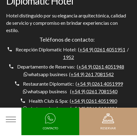
Diplomatic Hotel
Hotel distinguido por su elegancia arquitectónica, calidad
de servicio y compromiso en brindar experiencias con
estilo.
Teléfonos de contacto:
Recepción Diplomatic Hotel:
(+54 9) 0261 4051951
/
1952
Departamento de Reservas:
(+54 9) 0261 4051948
whatsapp business
(+54 9) 261 7081542
Restaurante Diplomatic:
(+54 9) 0261 4051999
whatsapp business
(+54 9) 0261 7081540
Health Club & Spa:
(+54 9) 0261 4051980
whatsapp business
(+54 9) 0261 5194284
Concierge:
(+54) 0261 4051954
whatsapp business
(+54 9) 261 5194284
MENÚ
CONTACTO
RESERVAR