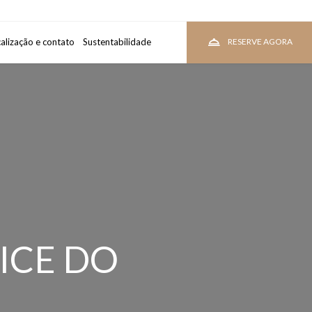
alização e contato
uarto
Sustentabilidade
VEJA PREÇOS
RESERVE AGORA
ICE DO