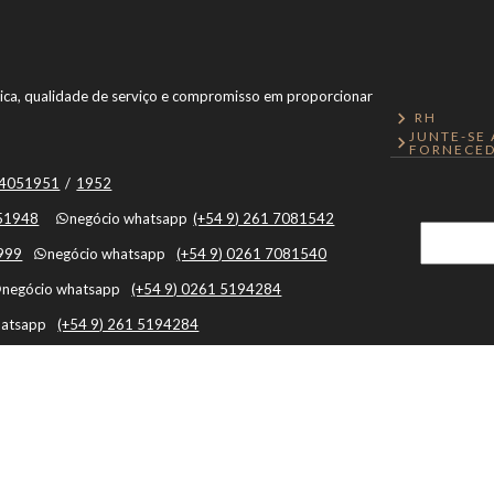
ônica, qualidade de serviço e compromisso em proporcionar
RH
JUNTE-SE
FORNECED
1 4051951
/
1952
051948
negócio whatsapp
(+54 9) 261 7081542
1999
negócio whatsapp
(+54 9) 0261 7081540
negócio whatsapp
(+54 9) 0261 5194284
hatsapp
(+54 9) 261 5194284
 Mendoza, Argentina, Capital, Mendoza - Argentina