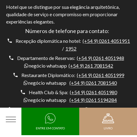
Hotel que se distingue por sua elegância arquitetônica,
qualidade de serviço e compromisso em proporcionar
experiências elegantes.
Números de telefone para contato:
Recepção diplomática no hotel:
(+54 9) 0261 4051951
/
1952
Departamento de Reservas:
(+54 9) 0261 4051948
negócio whatsapp
(+54 9) 261 7081542
Restaurante Diplomático:
(+54 9) 0261 4051999
negócio whatsapp
(+54 9) 0261 7081540
Health Club & Spa:
(+54 9) 0261 4051980
negócio whatsapp
(+54 9) 0261 5194284
Porteiro:
(+54) 0261 4051954
negócio whatsapp
(+54 9) 261 5194284
CARDÁPIO
ENTRE EM CONTATO
LIVRO
Hotel Diplomático, Av. Belgrano 1041, M5500 Mendoza,