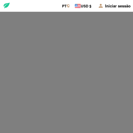
Iniciar sessão
PT
USD $