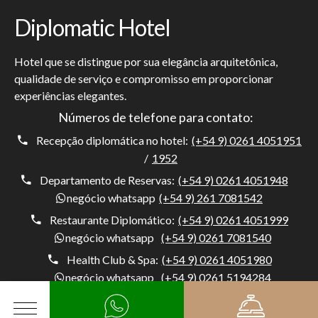
Diplomatic Hotel
Hotel que se distingue por sua elegância arquitetônica,
qualidade de serviço e compromisso em proporcionar
experiências elegantes.
Números de telefone para contato:
Recepção diplomática no hotel:
(+54 9) 0261 4051951
/
1952
Departamento de Reservas:
(+54 9) 0261 4051948
negócio whatsapp
(+54 9) 261 7081542
Restaurante Diplomático:
(+54 9) 0261 4051999
negócio whatsapp
(+54 9) 0261 7081540
Health Club & Spa:
(+54 9) 0261 4051980
negócio whatsapp
(+54 9) 0261 5194284
Porteiro:
(+54) 0261 4051954
negócio whatsapp
(+54 9) 261 5194284