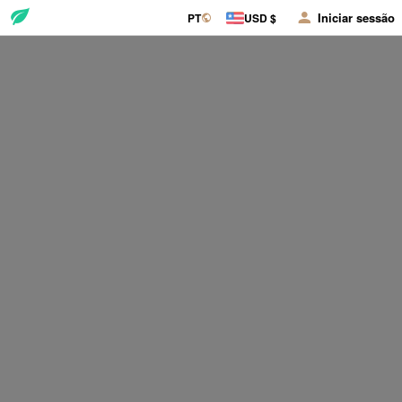
Iniciar sessão
PT
USD $