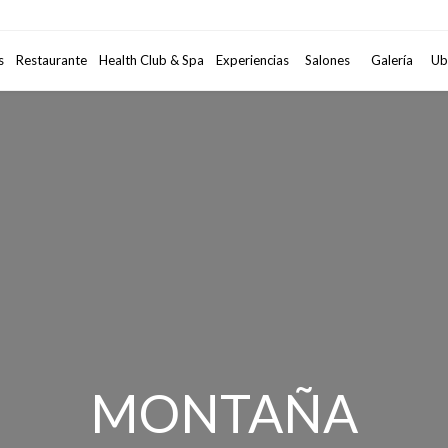
Código Promocional
s
Restaurante
Health Club & Spa
Experiencias
Salones
2
adultos
Galería
•
1
habi
Ub
MONTAÑA