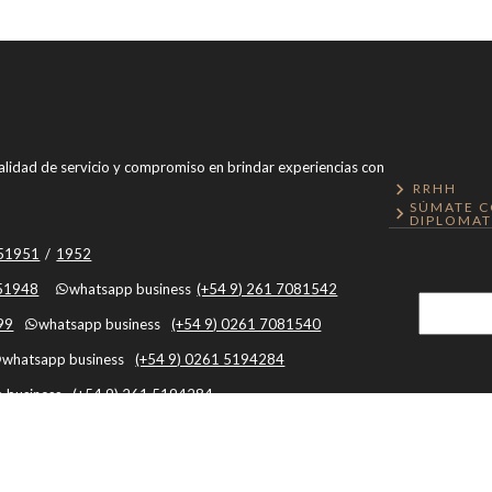
 calidad de servicio y compromiso en brindar experiencias con
RRHH
SÚMATE C
DIPLOMAT
051951
/
1952
051948
whatsapp business
(+54 9) 261 7081542
99
whatsapp business
(+54 9) 0261 7081540
whatsapp business
(+54 9) 0261 5194284
 business
(+54 9) 261 5194284
Mendoza, Argentina, Capital, Mendoza - Argentina