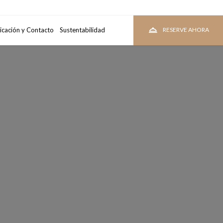
tacion
icación y Contacto
Sustentabilidad
VER TARIFAS
RESERVE AHORA