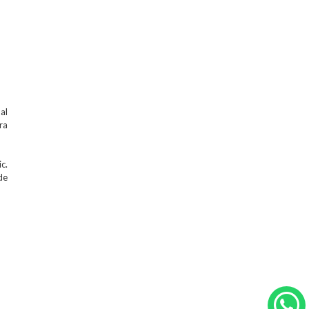
al
ra
c.
de