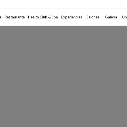
Código Promocional
s
Restaurante
Health Club & Spa
Experiencias
Salones
2
adultos
Galería
•
1
habi
Ub