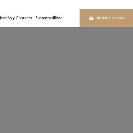
tacion
icación y Contacto
Sustentabilidad
VER TARIFAS
RESERVE AHORA