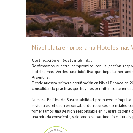
Nivel plata en programa Hoteles más
CERTIFICACIÓN PLAT
Certificación en Sustentabilidad
Reafirmamos nuestro compromiso con la gestión respon
Hoteles más Verdes, una iniciativa que impulsa herramien
Argentina.
Desde nuestra primera certificación en
Nivel Bronce
en 20
consolidando prácticas que hoy nos permiten sostener est
Nuestra Política de Sustentabilidad promueve e impulsa
regionales, el uso responsable de recursos esenciales c
fomentamos una gestión responsable en nuestra cadena 
una mirada consciente, valorando su patrimonio cultural 