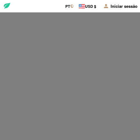
Iniciar sessão
PT
USD $