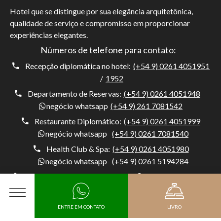
Hotel que se distingue por sua elegância arquitetônica,
qualidade de serviço e compromisso em proporcionar
experiências elegantes.
Números de telefone para contato:
Recepção diplomática no hotel:
(+54 9) 0261 4051951
/
1952
Departamento de Reservas:
(+54 9) 0261 4051948
negócio whatsapp
(+54 9) 261 7081542
Restaurante Diplomático:
(+54 9) 0261 4051999
negócio whatsapp
(+54 9) 0261 7081540
Health Club & Spa:
(+54 9) 0261 4051980
negócio whatsapp
(+54 9) 0261 5194284
Porteiro:
(+54) 0261 4051954
negócio whatsapp
(+54 9) 261 5194284
CARDÁPIO
ENTRE EM CONTATO
LIVRO
Hotel Diplomático, Av. Belgrano 1041, M5500 Mendoza,