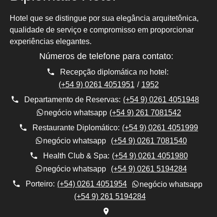
3 cuotas sin interés con tarjetas Visa y Mastercard
Válido para alojarse hasta el 31/08/2026
Hotel que se distingue por sua elegância arquitetônica,
Sujeto a disponibilidad
qualidade de serviço e compromisso em proporcionar
experiências elegantes.
Números de telefone para contato:
Recepção diplomática no hotel:
(+54 9) 0261 4051951
/
1952
Departamento de Reservas:
(+54 9) 0261 4051948
(+54 9) 261 7081542
negócio whatsapp
Restaurante Diplomático:
(+54 9) 0261 4051999
(+54 9) 0261 7081540
negócio whatsapp
Health Club & Spa:
(+54 9) 0261 4051980
(+54 9) 0261 5194284
negócio whatsapp
Porteiro:
(+54) 0261 4051954
negócio whatsapp
(+54 9) 261 5194284