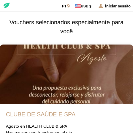
Iniciar sessão
PT
USD $
Vouchers selecionados especialmente para
você
CLUBE DE SAÚDE E SPA
Agosto en HEALTH CLUB & SPA
Hay pausas que transforman el día.