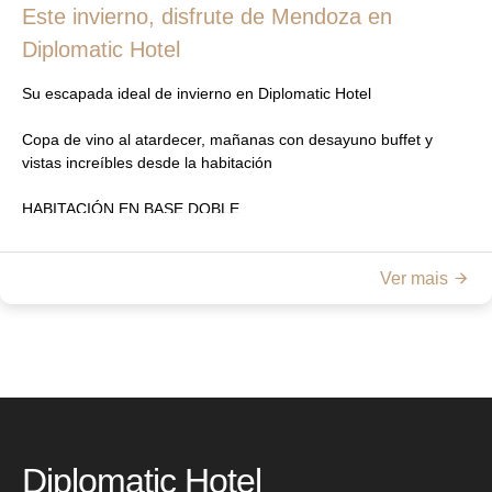
Este invierno, disfrute de Mendoza en
Health Club & Spa, piscina de verano y gimnasio -
Estacionamiento privado
Diplomatic Hotel
Acceso para sesión de fotos en espacios comunes (Escalera
imperial, Lobby, Patio Rivadavia, Solárium)
Su escapada ideal de invierno en Diplomatic Hotel
Tarifa Prepaga: USD 350 + IVA
LUJO
Copa de vino al atardecer, mañanas con desayuno buffet y
vistas increíbles desde la habitación
HABITACIÓN EN BASE DOBLE
4 NOCHES - AR$ 900.000 + IVA
Ver mais
FAMILY PLAN
ALOJAMIENTO EN BASE TRIPLE O CUÁDRUPLE (Dos adultos
+ Dos menores hasta 12 años)
4 NOCHES
$ 1.100.000 + IVA
Diplomatic Hotel