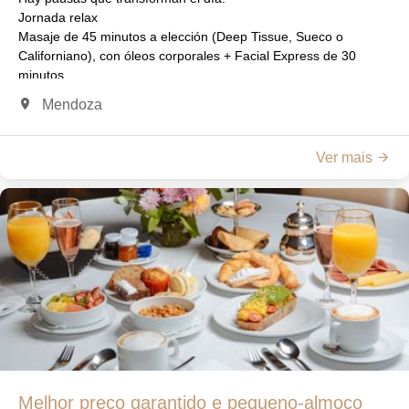
Jornada relax
Masaje de 45 minutos a elección (Deep Tissue, Sueco o
Californiano), con óleos corporales + Facial Express de 30
minutos.
AR$120.000 finales
Mendoza
Elija compartir un momento especial
Spa & Tarde de té
Dos masajes de 45 minutos + Tarde de té
Ver mais
AR$230.000 finales
Reservas : +5492615194284
spa@diplomatihotel.com.ar
Melhor preço garantido e pequeno-almoço