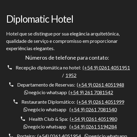
Diplomatic Hotel
Hotel que se distingue por sua elegância arquitetônica,
qualidade de serviço e compromisso em proporcionar
experiências elegantes.
Números de telefone para contato:
Recepção diplomática no hotel:
(+54 9) 0261 4051951
/
1952
Departamento de Reservas:
(+54 9) 0261 4051948
negócio whatsapp
(+54 9) 261 7081542
Restaurante Diplomático:
(+54 9) 0261 4051999
negócio whatsapp
(+54 9) 0261 7081540
Health Club & Spa:
(+54 9) 0261 4051980
negócio whatsapp
(+54 9) 0261 5194284
Porteiro:
(+54) 0261 4051954
negócio whatsapp