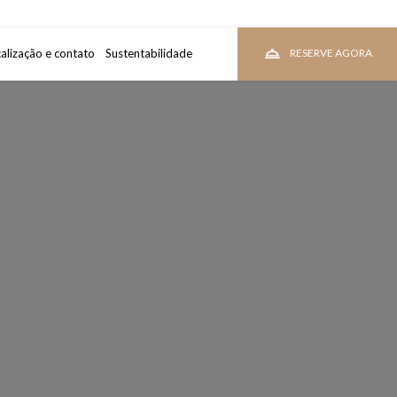
alização e contato
uarto
Sustentabilidade
VEJA PREÇOS
RESERVE AGORA