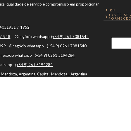
ônica, qualidade de serviço e compromisso em proporcionar
RH
JUNTE-SE
FORNECED
1 4051951
/
1952
051948
negócio whatsapp
(+54 9) 261 7081542
1999
negócio whatsapp
(+54 9) 0261 7081540
negócio whatsapp
(+54 9) 0261 5194284
hatsapp
(+54 9) 261 5194284
 Mendoza, Argentina, Capital, Mendoza - Argentina
Botón de Arrepentimiento
Ao usar este site, você concorda com o uso de cookies.
Política de cookies
|
Termos e Condições
|
Política de privacidade
|
Cache: 2026-08-07 00:03:32 |