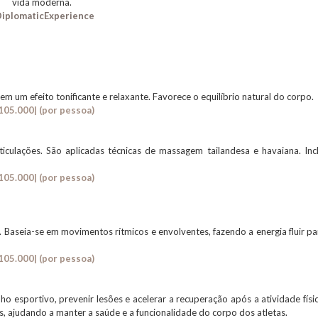
vida moderna.
iplomaticExperience
Tem um efeito tonificante e relaxante. Favorece o equilíbrio natural do corpo.
105.000|
(por pessoa)
ticulações. São aplicadas técnicas de massagem tailandesa e havaiana. Incl
105.000|
(por pessoa)
o. Baseia-se em movimentos rítmicos e envolventes, fazendo a energia fluir pa
105.000|
(por pessoa)
o esportivo, prevenir lesões e acelerar a recuperação após a atividade físic
os, ajudando a manter a saúde e a funcionalidade do corpo dos atletas.