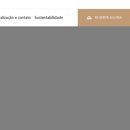
alização e contato
uarto
Sustentabilidade
VEJA PREÇOS
RESERVE AGORA