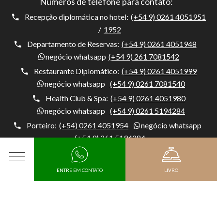
Números de telefone para contato:
Recepção diplomática no hotel:
(+54 9) 0261 4051951
/
1952
Departamento de Reservas:
(+54 9) 0261 4051948
negócio whatsapp
(+54 9) 261 7081542
Restaurante Diplomático:
(+54 9) 0261 4051999
negócio whatsapp
(+54 9) 0261 7081540
Health Club & Spa:
(+54 9) 0261 4051980
negócio whatsapp
(+54 9) 0261 5194284
Porteiro:
(+54) 0261 4051954
negócio whatsapp
(+54 9) 261 5194284
Hotel Diplomático, Av. Belgrano 1041, M5500 Mendoza,
CARDÁPIO
ENTRE EM CONTATO
LIVRO
Argentina, Capital, Mendoza - Argentina
Chegada
KIT DE MÍDIA