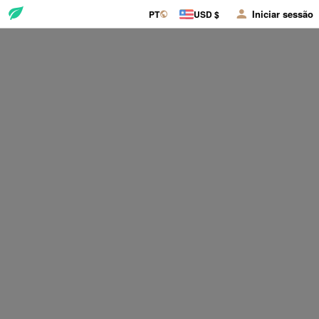
Iniciar sessão
PT
USD $