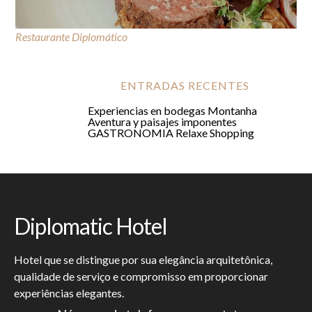
Restaurante Diplomático
GASTRONOMIA
ENTRADAS RECENTES
Experiencias en bodegas
Montanha
Aventura y paisajes imponentes
GASTRONOMIA
Relaxe
Shopping
Diplomatic Hotel
Hotel que se distingue por sua elegância arquitetônica,
qualidade de serviço e compromisso em proporcionar
experiências elegantes.