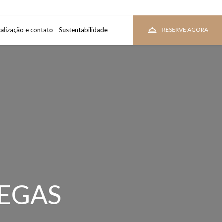
alização e contato
uarto
Sustentabilidade
VEJA PREÇOS
RESERVE AGORA
DEGAS