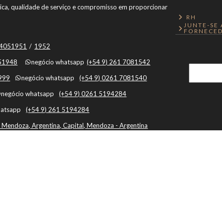
ônica, qualidade de serviço e compromisso em proporcionar
RH
JUNTE-SE
FORNECED
1 4051951
/
1952
051948
negócio whatsapp
(+54 9) 261 7081542
1999
negócio whatsapp
(+54 9) 0261 7081540
negócio whatsapp
(+54 9) 0261 5194284
hatsapp
(+54 9) 261 5194284
 Mendoza, Argentina, Capital, Mendoza - Argentina
Botón de Arrepentimiento
Ao usar este site, você concorda com o uso de cookies.
Política de cookies
|
Termos e Condições
|
Política de privacidade
|
Cache: 2026-08-07 09:02:33 |