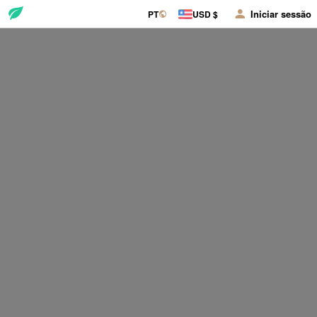
Iniciar sessão
PT
USD $