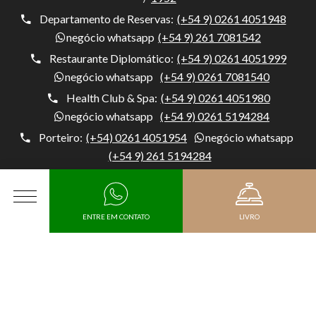
Departamento de Reservas:
(+54 9) 0261 4051948
negócio whatsapp
(+54 9) 261 7081542
Restaurante Diplomático:
(+54 9) 0261 4051999
negócio whatsapp
(+54 9) 0261 7081540
Health Club & Spa:
(+54 9) 0261 4051980
negócio whatsapp
(+54 9) 0261 5194284
Porteiro:
(+54) 0261 4051954
negócio whatsapp
(+54 9) 261 5194284
Hotel Diplomático, Av. Belgrano 1041, M5500 Mendoza,
Argentina, Capital, Mendoza - Argentina
CARDÁPIO
ENTRE EM CONTATO
LIVRO
KIT DE MÍDIA
Chegada
RH
Data de saída
JUNTE-SE À DIPLOMATIC COMO UM FORNECEDOR