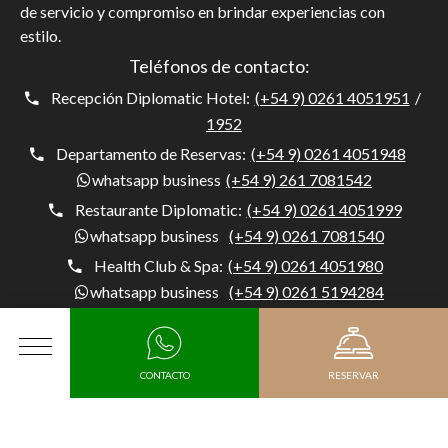
de servicio y compromiso en brindar experiencias con
estilo.
Teléfonos de contacto:
Recepción Diplomatic Hotel:
(+54 9) 0261 4051951
/
1952
Departamento de Reservas:
(+54 9) 0261 4051948
whatsapp business
(+54 9) 261 7081542
Restaurante Diplomatic:
(+54 9) 0261 4051999
whatsapp business
(+54 9) 0261 7081540
Health Club & Spa:
(+54 9) 0261 4051980
whatsapp business
(+54 9) 0261 5194284
Concierge:
(+54) 0261 4051954
whatsapp business
(+54 9) 261 5194284
MENÚ
CONTACTO
RESERVAR
Diplomatic Hotel, Av. Belgrano 1041, M5500 Mendoza,
Argentina, Capital, Mendoza - Argentina
Llegada