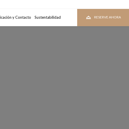
tacion
icación y Contacto
Sustentabilidad
VER TARIFAS
RESERVE AHORA