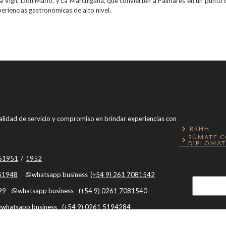
 Vigil, Don Mario, y La Marchigana, que convierten a Palmares en un punto 
riencias gastronómicas de alto nivel.
 calidad de servicio y compromiso en brindar experiencias con
RRHH
SÚMATE C
DIPLOMAT
051951
/
1952
051948
whatsapp business
(+54 9) 261 7081542
99
whatsapp business
(+54 9) 0261 7081540
whatsapp business
(+54 9) 0261 5194284
 business
(+54 9) 261 5194284