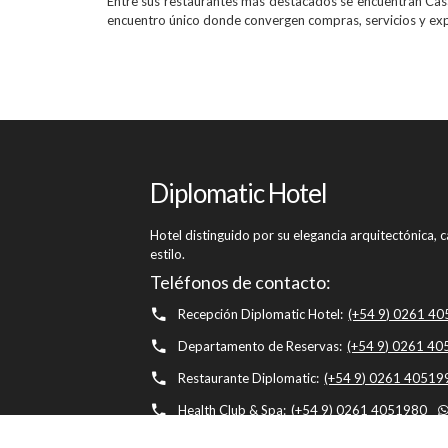
Entre sus restaurantes más destacados se encuentran Casa
encuentro único donde convergen compras, servicios y expe
Diplomatic Hotel
Hotel distinguido por su elegancia arquitectónica,
estilo.
Teléfonos de contacto:
Recepción Diplomatic Hotel:
(+54 9) 0261 4
Departamento de Reservas:
(+54 9) 0261 4
Restaurante Diplomatic:
(+54 9) 0261 40519
Health Club & Spa:
(+54 9) 0261 4051980
Concierge:
(+54) 0261 4051954
whatsapp