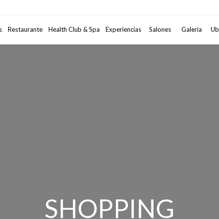
Código Promocional
s
Restaurante
Health Club & Spa
Experiencias
Salones
2
adultos
Galería
•
1
habi
Ub
SHOPPING