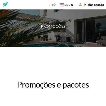
Iniciar sessão
PT
USD $
PROMOÇÕES
Promoções e pacotes