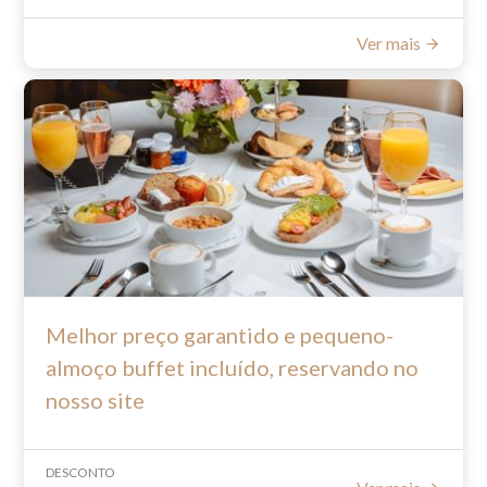
Spa & Tarde de té
Dos masajes de 45 minutos + Tarde de té
Ver mais
AR$230.000 finales
Reservas : +5492615194284
spa@diplomatihotel.com.ar
Melhor preço garantido e pequeno-
almoço buffet incluído, reservando no
nosso site
DESCONTO