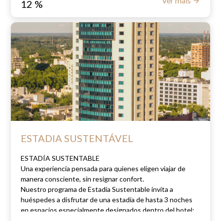
Ver mais
12
%
ESTADIA SUSTENTÁVEL
ESTADÍA SUSTENTABLE
Una experiencia pensada para quienes eligen viajar de
manera consciente, sin resignar confort.
Nuestro programa de
Estadía Sustentable
invita a
huéspedes a disfrutar de una estadía de hasta 3 noches
en espacios especialmente designados dentro del hotel:
los pisos 2 y 3, denominado
s pisos sustentables.