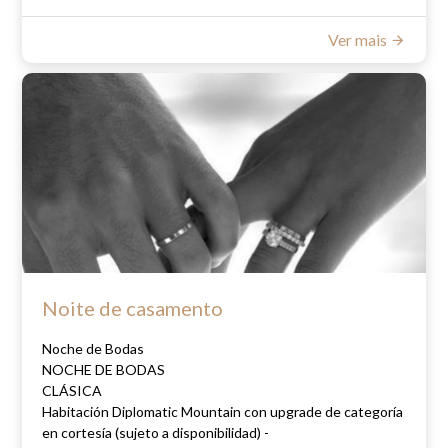
Ver mais
Durante su estadía, el servicio de limpieza diaria y la
reposición de blancos se realizará de manera reducida,
contribuyendo al ahorro de agua, energía y a la
disminución de la huella de carbono asociada a los
procesos de lavandería.
Asimismo, se promueve el uso de escaleras como una
alternativa sostenible dentro del hotel.
Beneficios exclusivos:
20% OFF
en tratamientos de masajes en Health Club y
Diplomatic Restaurant
10% OFF
en su próxima estadía.
Noite de casamento
Adhiérase al programa
Noche de Bodas
WhatsApp +54 9 2617 08-1542
NOCHE DE BODAS
reservas@diplomatichotel.com.ar
CLÁSICA
Habitación Diplomatic Mountain con upgrade de categoría
en cortesía (sujeto a disponibilidad) -