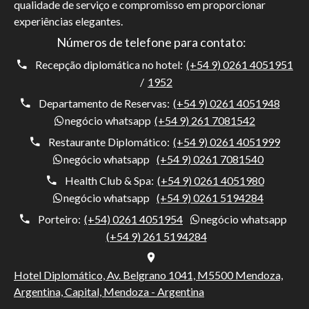
qualidade de serviço e compromisso em proporcionar
experiências elegantes.
Números de telefone para contato:
Recepção diplomática no hotel:
(+54 9) 0261 4051951
/
1952
Departamento de Reservas:
(+54 9) 0261 4051948
negócio whatsapp
(+54 9) 261 7081542
Restaurante Diplomático:
(+54 9) 0261 4051999
negócio whatsapp
(+54 9) 0261 7081540
Health Club & Spa:
(+54 9) 0261 4051980
negócio whatsapp
(+54 9) 0261 5194284
Porteiro:
(+54) 0261 4051954
negócio whatsapp
(+54 9) 261 5194284
Hotel Diplomático, Av. Belgrano 1041, M5500 Mendoza,
Argentina, Capital, Mendoza - Argentina