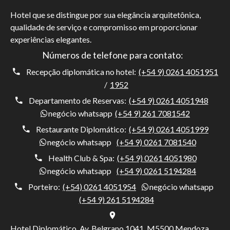
Hotel que se distingue por sua elegância arquitetônica,
qualidade de serviço e compromisso em proporcionar
experiências elegantes.
Números de telefone para contato:
Recepção diplomática no hotel:
(+54 9) 0261 4051951
/
1952
Departamento de Reservas:
(+54 9) 0261 4051948
negócio whatsapp
(+54 9) 261 7081542
Restaurante Diplomático:
(+54 9) 0261 4051999
negócio whatsapp
(+54 9) 0261 7081540
Health Club & Spa:
(+54 9) 0261 4051980
negócio whatsapp
(+54 9) 0261 5194284
Porteiro:
(+54) 0261 4051954
negócio whatsapp
(+54 9) 261 5194284
Hotel Diplomático, Av. Belgrano 1041, M5500 Mendoza,