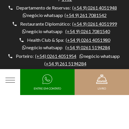
Departamento de Reservas:
(+54 9) 0261 4051948
negócio whatsapp
(+54 9) 261 7081542
Restaurante Diplomático:
(+54 9) 0261 4051999
negócio whatsapp
(+54 9) 0261 7081540
Health Club & Spa:
(+54 9) 0261 4051980
negócio whatsapp
(+54 9) 0261 5194284
Porteiro:
(+54) 0261 4051954
negócio whatsapp
(+54 9) 261 5194284
Hotel Diplomático, Av. Belgrano 1041, M5500 Mendoza,
Argentina, Capital, Mendoza - Argentina
CARDÁPIO
ENTRE EM CONTATO
LIVRO
KIT DE MÍDIA
Chegada
RH
Data de saída
JUNTE-SE À DIPLOMATIC COMO UM FORNECEDOR