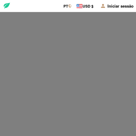
Iniciar sessão
PT
USD $