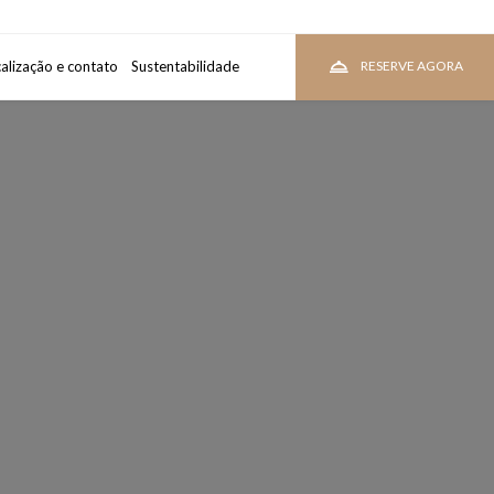
alização e contato
uarto
Sustentabilidade
VEJA PREÇOS
RESERVE AGORA