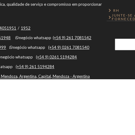
ônica, qualidade de serviço e compromisso em proporcionar
RH
JUNTE-SE
FORNECED
1 4051951
/
1952
051948
negócio whatsapp
(+54 9) 261 7081542
1999
negócio whatsapp
(+54 9) 0261 7081540
negócio whatsapp
(+54 9) 0261 5194284
hatsapp
(+54 9) 261 5194284
 Mendoza, Argentina, Capital, Mendoza - Argentina
Botón de Arrepentimiento
Ao usar este site, você concorda com o uso de cookies.
Política de cookies
|
Termos e Condições
|
Política de privacidade
|
Cache: 2026-08-08 07:36:05 |