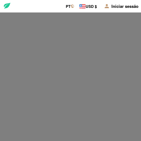
Iniciar sessão
PT
USD $