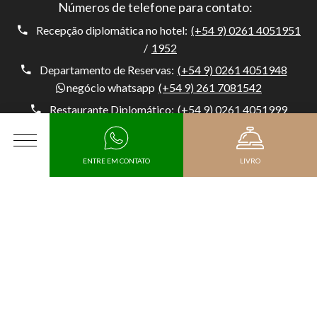
Números de telefone para contato:
Recepção diplomática no hotel:
(+54 9) 0261 4051951
/
1952
Departamento de Reservas:
(+54 9) 0261 4051948
negócio whatsapp
(+54 9) 261 7081542
Restaurante Diplomático:
(+54 9) 0261 4051999
negócio whatsapp
(+54 9) 0261 7081540
Health Club & Spa:
(+54 9) 0261 4051980
CARDÁPIO
ENTRE EM CONTATO
LIVRO
negócio whatsapp
(+54 9) 0261 5194284
Porteiro:
(+54) 0261 4051954
negócio whatsapp
Chegada
(+54 9) 261 5194284
Hotel Diplomático, Av. Belgrano 1041, M5500 Mendoza,
Data de saída
Argentina, Capital, Mendoza - Argentina
Código promocional
KIT DE MÍDIA