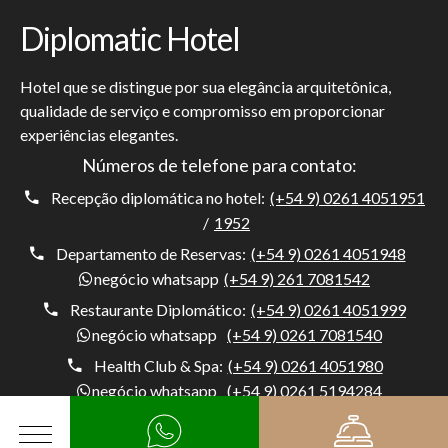
Diplomatic Hotel
Hotel que se distingue por sua elegância arquitetônica,
qualidade de serviço e compromisso em proporcionar
experiências elegantes.
Números de telefone para contato:
Recepção diplomática no hotel:
(+54 9) 0261 4051951
/
1952
Departamento de Reservas:
(+54 9) 0261 4051948
negócio whatsapp
(+54 9) 261 7081542
Restaurante Diplomático:
(+54 9) 0261 4051999
negócio whatsapp
(+54 9) 0261 7081540
Health Club & Spa:
(+54 9) 0261 4051980
negócio whatsapp
(+54 9) 0261 5194284
Porteiro:
(+54) 0261 4051954
negócio whatsapp
(+54 9) 261 5194284