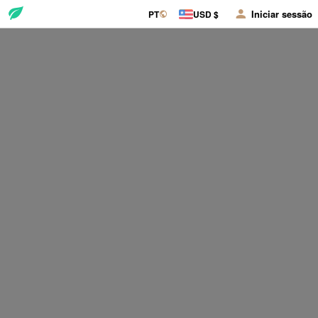
Iniciar sessão
PT
USD $