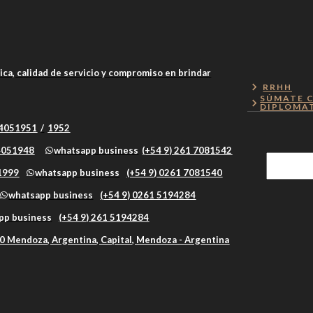
ica, calidad de servicio y compromiso en brindar
RRHH
SÚMATE 
DIPLOMA
 4051951
/
1952
 4051948
whatsapp business
(+54 9) 261 7081542
51999
whatsapp business
(+54 9) 0261 7081540
whatsapp business
(+54 9) 0261 5194284
pp business
(+54 9) 261 5194284
0 Mendoza, Argentina, Capital, Mendoza - Argentina