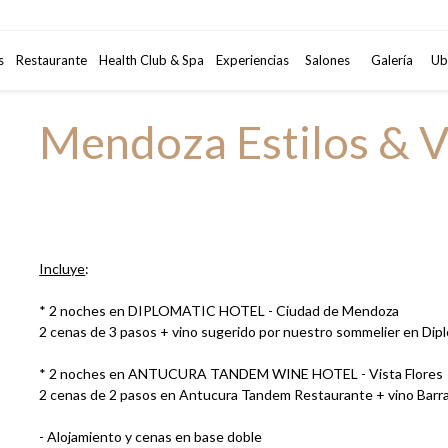
Código Promocional
s
Restaurante
Health Club & Spa
Experiencias
Salones
2
adultos
Galería
•
1
habi
Ub
Mendoza Estilos & V
Incluye
:
* 2 noches en DIPLOMATIC HOTEL - Ciudad de Mendoza
2 cenas de 3 pasos + vino sugerido por nuestro sommelier en Dip
* 2 noches en ANTUCURA TANDEM WINE HOTEL - Vista Flores
2 cenas de 2 pasos en Antucura Tandem Restaurante + vino Barran
- Alojamiento y cenas en base doble