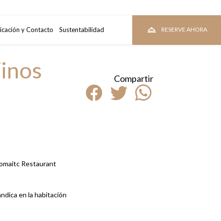
tacion
icación y Contacto
Sustentabilidad
VER TARIFAS
RESERVE AHORA
inos
Compartir
lomaitc Restaurant
dica en la habitación