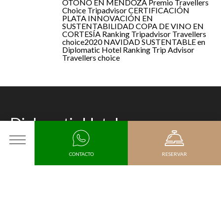
OTOÑO EN MENDOZA
Premio Travellers
Choice Tripadvisor
CERTIFICACIÓN
PLATA
INNOVACIÓN EN
SUSTENTABILIDAD
COPA DE VINO EN
CORTESÍA
Ranking Tripadvisor Travellers
choice2020
NAVIDAD SUSTENTABLE en
Diplomatic Hotel
Ranking Trip Advisor
Travellers choice
Diplomatic Hotel
Hotel distinguido por su elegancia arquitectónica, calidad
MENÚ
CONTACTO
RESERVAR
de servicio y compromiso en brindar experiencias con
estilo.
Llegada
Teléfonos de contacto:
Recepción Diplomatic Hotel:
(+54 9) 0261 4051951
/
1952
Salida