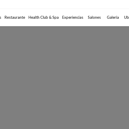
Código Promocional
s
Restaurante
Health Club & Spa
Experiencias
Salones
2
adultos
Galería
•
1
habi
Ub