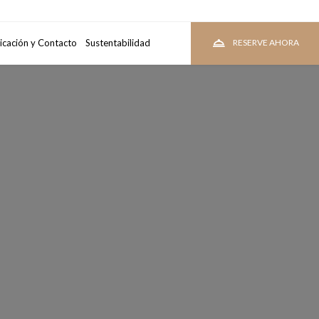
tacion
icación y Contacto
Sustentabilidad
VER TARIFAS
RESERVE AHORA